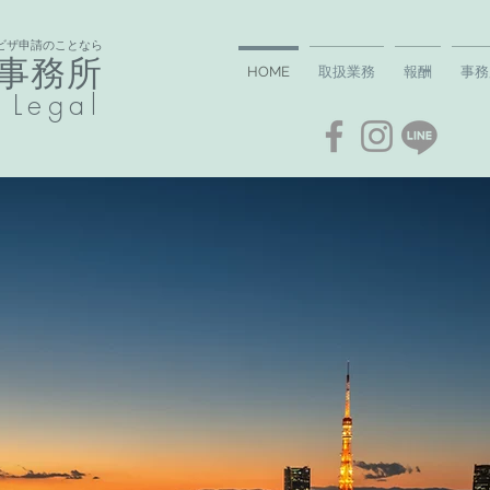
ビザ申請のことなら
事務所​
HOME
取扱業務
報酬
事務
 Legal