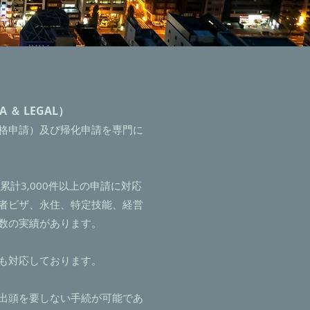
 ＆ LEGAL）
格申請）及び帰化申請を専門に
累計3,000件以上の申請に対応
者ビザ、永住、特定技能、経営
数の実績があります。
も対応しております。
出頭を要しない手続が可能であ