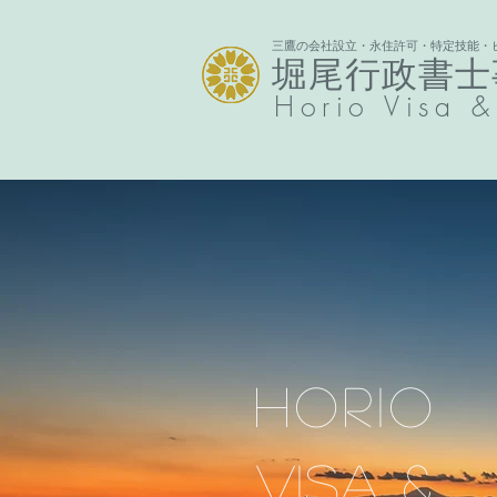
三鷹の会社設立・永住許可・特定技能・
堀尾行政書士
Horio
Visa &
Horio
Visa &