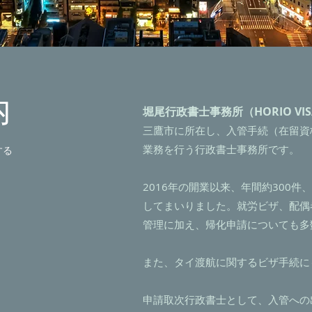
内
堀尾行政書士事務所（HORIO VISA
三鷹市に所在し、入管手続（在留資
業務を行う行政書士事務所です。
する
2016年の開業以来、年間約300件、
してまいりました。就労ビザ、配偶
管理に加え、帰化申請についても多
また、タイ渡航に関するビザ手続に
申請取次行政書士として、入管への