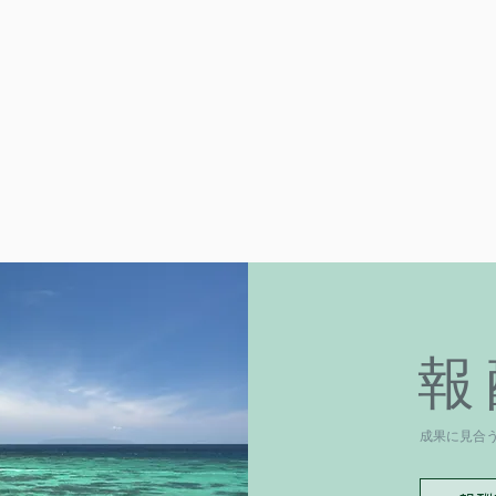
報
成果に見合