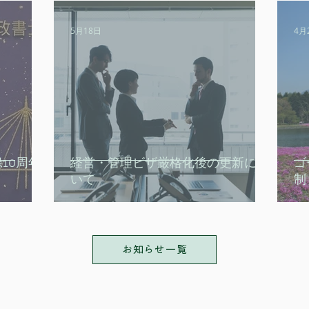
5月18日
4月
10周年
経営・管理ビザ厳格化後の更新につ
ゴ
いて
制
お知らせ一覧