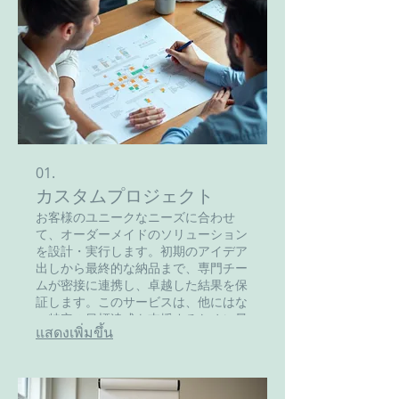
01.
カスタムプロジェクト
お客様のユニークなニーズに合わせ
て、オーダーメイドのソリューション
を設計・実行します。初期のアイデア
出しから最終的な納品まで、専門チー
ムが密接に連携し、卓越した結果を保
証します。このサービスは、他にはな
い特定の目標達成を支援するために最
แสดงเพิ่มขึ้น
適です。