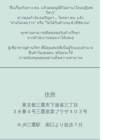
"ยื่นเรื่องกับทาง ตม. แล้วผลอนุมัติไม่ผ่าน (โดนปฏิเสธ
วีซ่า)"
หากคุณกำลังเจอปัญหา... โทรหา ตม. แล้ว
"สายไม่เคยว่าง" หรือ "ไม่ได้รับคำแนะนำที่ชัดเจน" ​
ทุกท่านสามารถติดต่อขอรับคำปรึกษา
จากสำนักงานของเราได้เสมอ
ผู้เชี่ยวชาญด้านวีซ่า ที่มีคุณสมบัติเป็นผู้รับมอบอำนาจ
ยื่นคำร้องต่อตม. พร้อมจะให้
การสนับสนุนคุณอย่างเต็มความสามารถ
​住所
東京都三鷹市下連雀三丁目
３８番４号三鷹産業プラザ４０３号
​※ JR三鷹駅 南口より徒歩７分