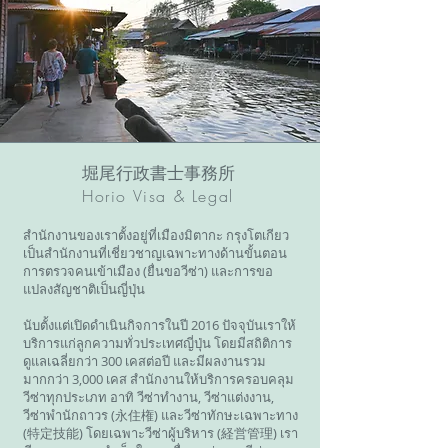
堀尾行政書士事務所
Horio Visa & Legal
สำนักงานของเราตั้งอยู่ที่เมืองมิตากะ กรุงโตเกียว
เป็นสำนักงานที่เชี่ยวชาญเฉพาะทางด้านขั้นตอน
การตรวจคนเข้าเมือง (ยื่นขอวีซ่า) และการขอ
แปลงสัญชาติเป็นญี่ปุ่น
นับตั้งแต่เปิดดำเนินกิจการในปี 2016 ปัจจุบันเราให้
บริการแก่ลูกความทั่วประเทศญี่ปุ่น โดยมีสถิติการ
ดูแลเฉลี่ยกว่า 300 เคสต่อปี และมีผลงานรวม
มากกว่า 3,000 เคส สำนักงานให้บริการครอบคลุม
วีซ่าทุกประเภท อาทิ วีซ่าทำงาน, วีซ่าแต่งงาน,
วีซ่าพำนักถาวร (永住権) และวีซ่าทักษะเฉพาะทาง
(特定技能) โดยเฉพาะวีซ่าผู้บริหาร (経営管理) เรา