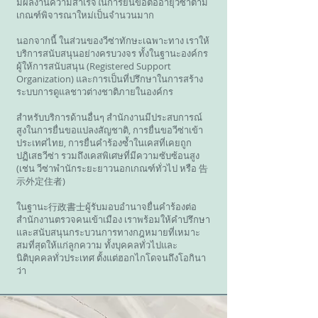
มีผลงานความสำเร็จในการยื่นขอต่ออายุวีซ่าตาม
เกณฑ์พิจารณาใหม่เป็นจำนวนมาก
นอกจากนี้ ในส่วนของวีซ่าทักษะเฉพาะทาง เราให้
บริการสนับสนุนอย่างครบวงจร ทั้งในฐานะองค์กร
ผู้ให้การสนับสนุน (Registered Support
Organization) และการเป็นที่ปรึกษาในการสร้าง
ระบบการดูแลชาวต่างชาติภายในองค์กร
สำหรับบริการด้านอื่นๆ สำนักงานมีประสบการณ์
สูงในการยื่นขอแปลงสัญชาติ, การยื่นขอวีซ่าเข้า
ประเทศไทย, การยื่นคำร้องซ้ำในเคสที่เคยถูก
ปฏิเสธวีซ่า รวมถึงเคสพิเศษที่มีความซับซ้อนสูง
(เช่น วีซ่าพำนักระยะยาวนอกเกณฑ์ทั่วไป หรือ 告
示外定住者)
ในฐานะ行政書士ผู้รับมอบอำนาจยื่นคำร้องต่อ
สำนักงานตรวจคนเข้าเมือง เราพร้อมให้คำปรึกษา
และสนับสนุนกระบวนการทางกฎหมายที่เหมาะ
สมที่สุดให้แก่ลูกความ ทั้งบุคคลทั่วไปและ
นิติบุคคลทั่วประเทศ ตั้งแต่ฮอกไกโดจนถึงโอกินา
ว่า