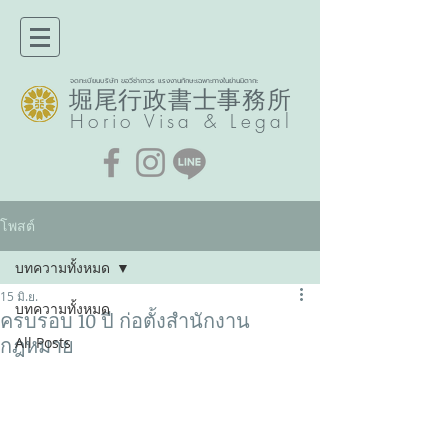
จดทะเบียนบริษัท ขอวีซ่าถาวร แรงงานทักษะเฉพาะทางในย่านมิตากะ
堀尾行政書士事務所​
Horio
Visa & Legal
โพสต์
บทความทั้งหมด
15 มิ.ย.
บทความทั้งหมด
ครบรอบ 10 ปี ก่อตั้งสำนักงาน
กฎหมาย
All Posts