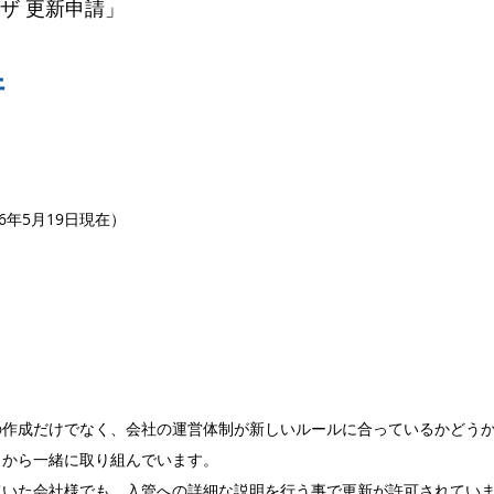
ザ 更新申請」
		数十件					
6年5月19日現在）
の作成だけでなく、会社の運営体制が新しいルールに合っているかどう
とから一緒に取り組んでいます。
ていた会社様でも、入管への詳細な説明を行う事で更新が許可されてい