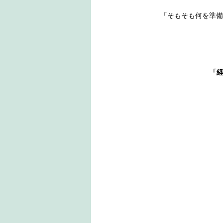
	「そもそも何を準
「