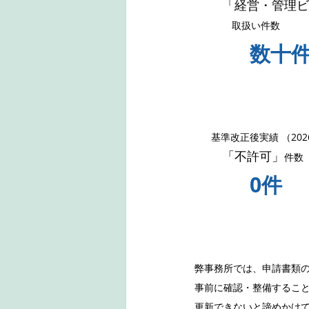
「経営・管理ビ
　取扱い件数	
基準改正後実績 （202
「不許可」
件数
		0件
弊事務所では、申請書類
事前に確認・整備するこ
更新できないと諦めかけ