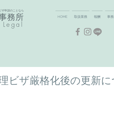
ビザ申請のことなら
事務所​
HOME
取扱業務
報酬
事務
 Legal
理ビザ厳格化後の更新に