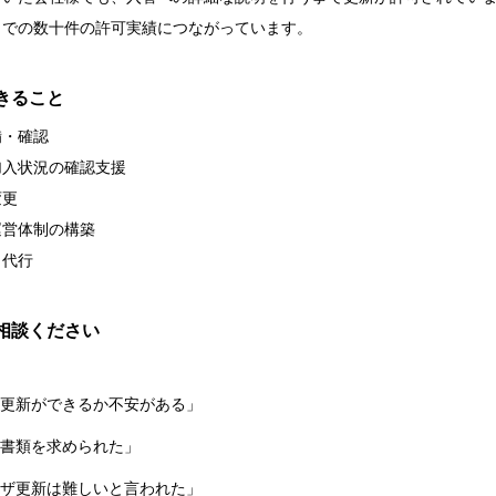
までの数十件の許可実績につながっています。
きること
備・確認
加入状況の確認支援
変更
運営体制の構築
出代行
相談ください
更新ができるか不安がある」
の書類を求められた」
ビザ更新は難しいと言われた」