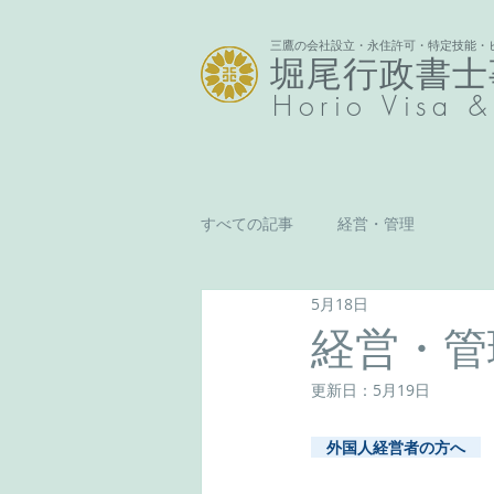
三鷹の会社設立・永住許可・特定技能・
堀尾行政書士
Horio
Visa &
すべての記事
経営・管理
5月18日
経営・管
更新日：
5月19日
　外国人経営者の方へ　