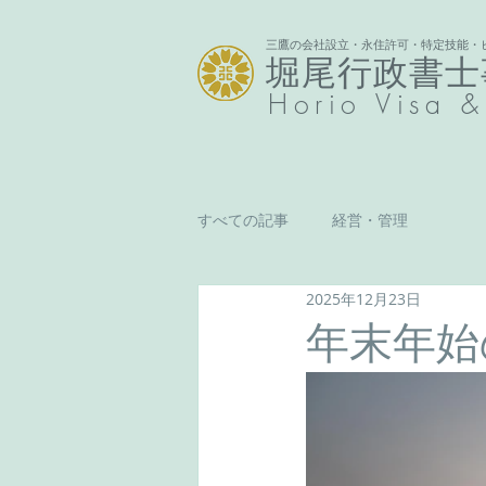
三鷹の会社設立・永住許可・特定技能・
堀尾行政書士
Horio
Visa &
すべての記事
経営・管理
2025年12月23日
年末年始