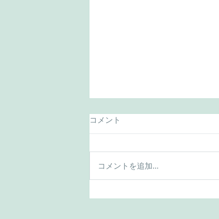
コメント
コメントを追加…
ごあいさつ ― 行政書士登録
10周年を迎えて