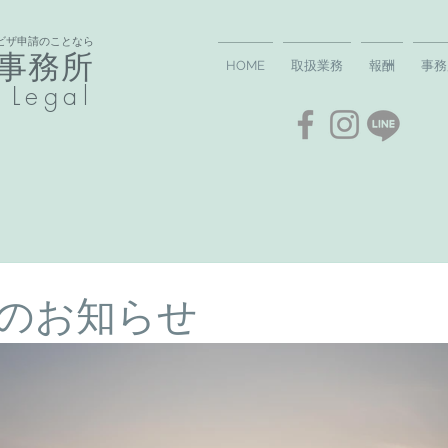
ビザ申請のことなら
事務所​
HOME
取扱業務
報酬
事務
 Legal
のお知らせ