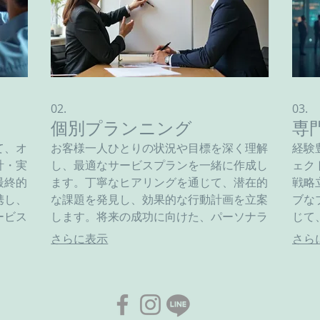
02.
03.
個別プランニング
専
て、オ
お客様一人ひとりの状況や目標を深く理解
経験
計・実
し、最適なサービスプランを一緒に作成し
ェク
最終的
ます。丁寧なヒアリングを通じて、潜在的
戦略
携し、
な課題を発見し、効果的な行動計画を立案
ブな
ービス
します。将来の成功に向けた、パーソナラ
じて
援する
イズされたロードマップを提供します。
略を
さらに表示
さら
貴重