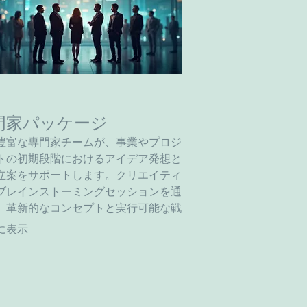
門家パッケージ
豊富な専門家チームが、事業やプロジ
トの初期段階におけるアイデア発想と
立案をサポートします。クリエイティ
ブレインストーミングセッションを通
、革新的なコンセプトと実行可能な戦
開発します。成功の基盤を築くための
に表示
な知見を提供します。