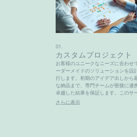
01.
カスタムプロジェクト
お客様のユニークなニーズに合わせ
ーダーメイドのソリューションを設
行します。初期のアイデア出しから
な納品まで、専門チームが密接に連
卓越した結果を保証します。このサ
は、他にはない特定の目標達成を支
さらに表示
ために最適です。